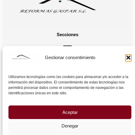
Secciones
Gestionar consentimiento
Legal
Utilizamos tecnologías como las cookies para almacenar y/o acceder a la
información del dispositivo. El consentimiento de estas tecnologías nos
permitirá procesar datos como el comportamiento de navegación o las
Horario
identificaciones únicas en este sitio.
Lunes – Viernes: 8:00 – 20:00
Sábado: 9:00 – 13:00
Aceptar
Domingo: Cerrado
Denegar